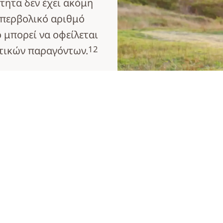
τητα δεν έχει ακόμη
υπερβολικό αριθμό
 μπορεί να οφείλεται
12
ντικών παραγόντων.
ου ενδέχεται να
αναπτύξει πρωτοπαθή
13
ση είναι τα 63 έτη.
ν με πρωτοπαθή
α αδιευκρίνιστης
ικρός αριθμός
ς αλυσίδες που