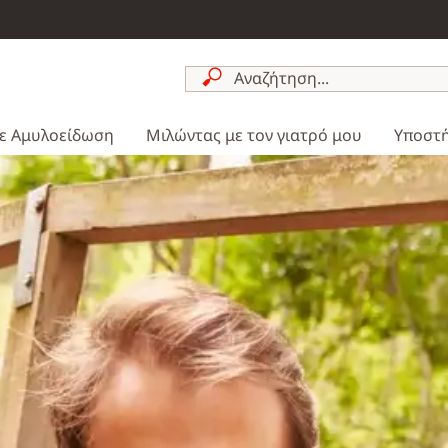
ε Αμυλοείδωση
Μιλώντας με τον γιατρό μου
Υποστή