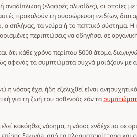
 αναδίπλωση (ελαφρές αλυσίδες), οι οποίες με
 αυτές προκαλούν τη συσσώρευση ινιδίων, διατ
ρ, ο σπλήνας, τα νεύρα ή το πεπτικό σύστημα. 
 ορισμένες περιπτώσεις να οδηγήσει σε οργανικ
ται ότι κάθε χρόνο περίπου 5000 άτομα διαγιγ
θώς αφενός τα συμπτώματα συχνά μοιάζουν με 
ενώ η νόσος έχει ήδη εξελιχθεί είναι ανησυχητι
τική για τη ζωή του ασθενούς εάν τα
συμπτώματα
λεί κακόηθες νόσημα, η νόσος ενδέχεται σε ορι
 επίσης ξεκινάει από τα πλασματοκύτταρα και