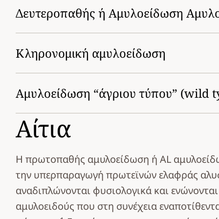
Δευτεροπαθής ή Αμυλοείδωση Αμυλο
Κληρονομική αμυλοείδωση
Aμυλοείδωση “άγριου τύπου” (wild t
Αίτια
Η πρωτοπαθής αμυλοείδωση ή AL αμυλοείδ
την υπερπαραγωγή πρωτεϊνών ελαφράς αλυσί
αναδιπλώνονται φυσιολογικά και ενώνονται
αμυλοειδούς που στη συνέχεια εναποτίθεντα