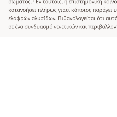
1
σώματος.
Εν τούτοις, η επιστημονική κοινό
κατανοήσει πλήρως γιατί κάποιος παράγει 
ελαφρών αλυσίδων. Πιθανολογείται ότι αυτό
σε ένα συνδυασμό γενετικών και περιβαλλο
Υπάρχουν ορισμένοι παράγοντες κινδύνου π
αυξάνουν τις πιθανότητες ενός ατόμου να 
αμυλοείδωση:
Ηλικία
: η διάμεση ηλικία κατά τη διάγνω
Άρρεν φύλο
: περίπου 55% των ασθενώ
13
αμυλοείδωση είναι άνδρες.
Τα άτομα με
μονοκλωνική γαμμαπάθει
σημασίας (MGUS)
, μία πάθηση όπου μ
πλασματοκυττάρων παράγει τις ελαφρέ