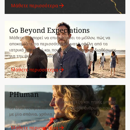
Μάθετε περισσότερα
Go Beyond Expectations
Μάθετε τι μπορεί να επιφυλάσσει το μέλλον, πώς να
αποκομίζετε τα περισσότερα δυνατά οφέλη από τα
ιατρικά ραντεβού και ποιες θεραπείες είναι διαθέσιμες
για την ψωριασική νόσο.
Μάθετε περισσότερα
PHuman
Η πρόσβαση σε πρακτική υποστήριξη και πηγές μπορεί
να είναι εξαιρετικά πολύτιμη για κάθε άνθρωπο που ζει
με μια σπάνια, χρόνια πάθηση.
Μάθετε περισσότερα