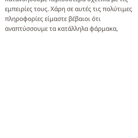
εμπειρίες τους. Χάρη σε αυτές τις πολύτιμες
πληροφορίες είμαστε βέβαιοι ότι
αναπτύσσουμε τα κατάλληλα φάρμακα,
βελτιώνουμε τις κλινικές δοκιμές και
δημιουργούμε εκπαιδευτικό υλικό το οποίο
είναι προσβάσιμο και εύκολα κατανοητό.
Στη Johnson & Johnson πιστεύουμε ότι οι
ασθενείς και οι φροντιστές τους έχουν στην
κατοχή τους σημαντικές πληροφορίες για
τον τρόπο βελτίωσης των διαδικασιών και
των συστημάτων υγείας. Παραμένουμε
προσηλωμένοι στο έργο μας με στόχο την
καινοτομία που αντλεί έμπνευση από τους