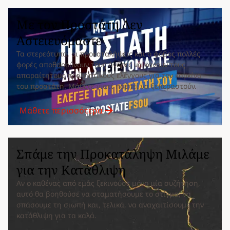
Με τον Προστάτη Δεν
Αστειευόμαστε
Τα στερεότυπα, οι προκαταλήψεις και ο φόβος πολλές
φορές αποθαρρύνουν τους άνδρες να κάνουν τους
απαραίτητους προληπτικούς ελέγχους για τον καρκίνο
του προστάτη. Μάθετε γιατί πρέπει να ξεπεραστούν.
Μάθετε περισσότερα
Σπάμε την Προκατάληψη Μιλάμε
για την Κατάθλιψη
Αν ο καθένας από εμάς ξεκινούσε μόνο μία συζήτηση,
αυτό θα βοηθούσε να σταματήσουμε το στίγμα, να
σπάσουμε τη σιωπή και, τελικά, να αναχαιτίσουμε την
κατάθλιψη για τα καλά.