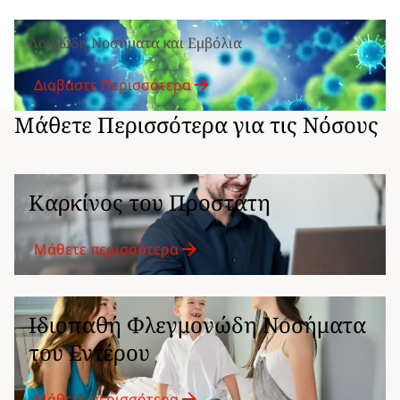
Λοιμώδη Νοσήματα και Εμβόλια
Διαβάστε Περισσότερα
Μάθετε Περισσότερα για τις Νόσους
Καρκίνος του Προστάτη
Μάθετε περισσότερα
Ιδιοπαθή Φλεγμονώδη Νοσήματα
του Εντέρου
Μάθετε περισσότερα