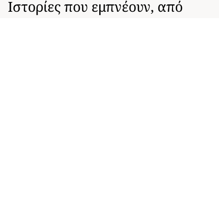
Ιστορίες που εμπνέουν, από
ανθρώπους που ζουν με την
ΠΑΥ
Συγκεντρώσαμε ιστορίες που εμπνέουν, από
ανθρώπους που ζουν με ΠΑΥ– πατήστε
εδώ
για να μάθετε περισσότερα.
Hollie, Ηνωμένο Βασίλειο
«Είναι θέμα τρόπου σκέψης, όχι σωματικής ικανότητας.
Μην αφήνετε την ΠΑΥ να αλλάξει την πορεία που θέλετε
να ακολουθήσετε.»