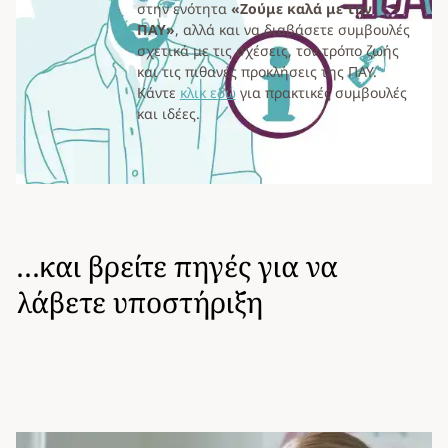
στην ενότητα
«Ζούμε καλά με την
ΠΑΥ»
, αλλά και να διαβάσετε συμβουλές
σχετικά με τις σχέσεις, τον τρόπο ζωής
και τις πιθανές προκλήσεις της ΠΑΥ.
Κάντε
κλικ εδώ
για πρακτικές συμβουλές
και ιδέες.
…και βρείτε πηγές για να
λάβετε υποστήριξη