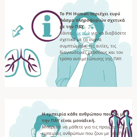
Το PH Human περιέχει ευρύ
φάσμα πληροφοριών σχετικά
με την ΠΑΥ.
Κάντε
κλικ εδώ
για να διαβάσετε
σχετικά με τα συχνά
συμπτώματα, τις αιτίες, τις
διαγνωστικές μεθόδους και τον
τρόπο αντιμετώπισης της ΠΑΥ.
Η εμπειρία κάθε ανθρώπου που ζει με
την ΠΑΥ είναι μοναδική.
Μπορείτε να μάθετε για τις πραγματικές
εμπειρίες ανθρώπων που ζουν με την ΠΑΥ