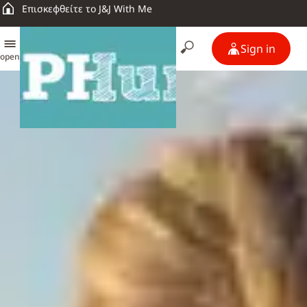
Επισκεφθείτε το J&J With Me
Sign in
open