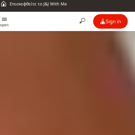
Επισκεφθείτε το J&J With Me
Sign in
open