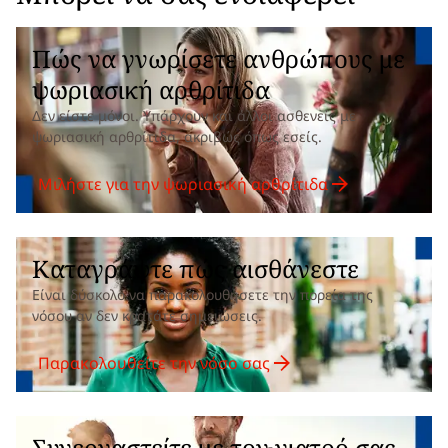
Πώς να γνωρίσετε ανθρώπους με
ψωριασική αρθρίτιδα
Δεν είστε μόνοι. Υπάρχουν και άλλοι ασθενείς με
ψωριασική αρθρίτιδα, ακριβώς όπως εσείς.
Μιλήστε για την ψωριασική αρθρίτιδα
Καταγράψτε πώς αισθάνεστε
Είναι δύσκολο να παρακολουθήσετε την πορεία της
νόσου αν δεν κρατάτε σημειώσεις.
Παρακολουθείτε την νόσο σας
Συνεργαστείτε με τον γιατρό σας