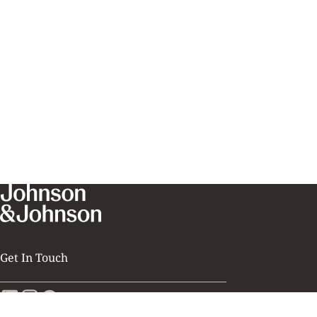
Get In Touch
©
Janssen - Cilag Φαρμακευτική Μονοπρόσωπη Α.Ε.Β.Ε.