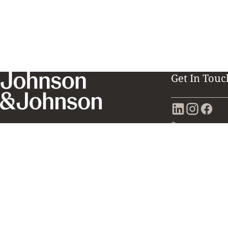
Get In Touc
©
Janssen - Cil
Με την επιφύλαξ
υπεύθυνη για το
τόπου υπόκειται
στην
Νομική Δή
αυτό τον διαδικ
υποκαθιστά συμβ
πληροφορίες προ
συμβουλή ιατρού
ερμηνευθεί ότι 