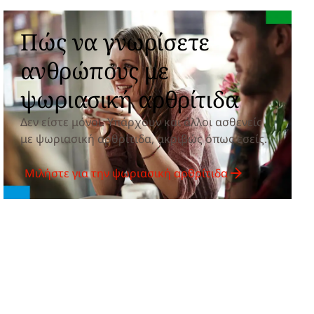
Πώς να γνωρίσετε
ανθρώπους με
ψωριασική αρθρίτιδα
Δεν είστε μόνοι. Υπάρχουν και άλλοι ασθενείς
με ψωριασική αρθρίτιδα, ακριβώς όπως εσείς.
Μιλήστε για την ψωριασική αρθρίτιδα