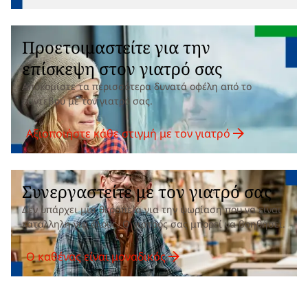
Προετοιμαστείτε για την
επίσκεψη στον γιατρό σας
Αποκομίστε τα περισσότερα δυνατά οφέλη από το
ραντεβού με τον γιατρό σας.
Αξιοποιήστε κάθε στιγμή με τον γιατρό
Συνεργαστείτε με τον γιατρό σας
Δεν υπάρχει μία θεραπεία για την ψωρίαση που να είναι
κατάλληλη για όλους. Ο γιατρός σας μπορεί να βοηθήσει.
Ο καθένας είναι μοναδικός