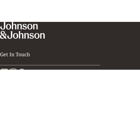
Get In Touch
©
Janssen - Cilag Φαρμακευτική Μονοπρόσωπη Α.Ε.Β.Ε.
2024.
Με την επιφύλαξη κάθε δικαιώματος. Αυτός ο δικτυακός
τόπος ανήκει στην Janssen-Cilag Φαρμακευτική
Μονοπρόσωπη Α.Ε.Β.Ε., η οποία είναι υπεύθυνη για το
περιεχόμενό του και προορίζεται για χρήση επισκεπτών
από την Ελλάδα. Η πρόσβαση και η προσπέλαση αυτού
του δικτυακού τόπου υπόκειται στους όρους της
Νομικής Δήλωσης
και της
Πολιτικής περί Προστασίας Προσωπικού Απορρήτου
, η
δε ανάγνωση και συγκατάθεση στην
Νομική Δήλωση
και
την
Πολιτική περί Προστασίας Προσωπικού Απορρήτου