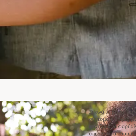
Ξεκινά με βήχα. Στη
σύντομα ο βήχας γίν
αρχίζουν να φαρδαί
υπερβολικά κουρασμέ