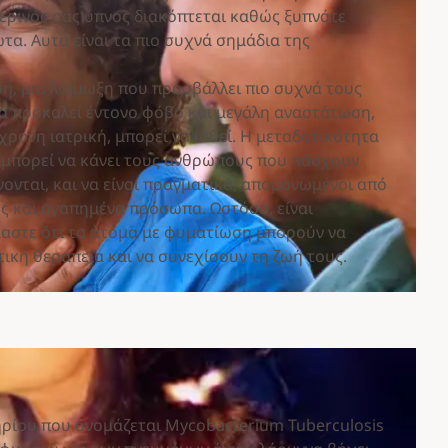
τερινός σας ύπνος διακόπτεται καθώς ξυπνάτε
τα. Αυτά είναι τα πιο συχνά σημάδια της
η, μια λοίμωξη που προσβάλλει πιο συχνά τους
να προκαλεί έντονο φόβο και μεγάλη αναστάτωση,
ρονη ιατρική, μπορεί να ιαθεί. Η μεταδοτικότητα
 μπορεί να κάνει τους ανθρώπους που πάσχουν
ονται, και να είναι πραγματικά, απομονωμένοι από
ς και αγαπημένα πρόσωπα. Ωστόσο, είναι
αστε ότι τα άτομα με φυματίωση μπορούν να
ική θεραπεία και να συνεχίσουν τη ζωή τους.
ηρίου που ονομάζεται Mycobacterium Tuberculosis