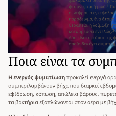
(μυκοβακτηρίδιο της φυ
1
φταρνίζεται ή μιλά.
Παρ
οι νεφροί, ο εγκέφαλος
παράδειγμα, ένα άτομο 
θεραπεία, η λοίμωξη μπ
3
καταρρεύσει εντελώς.
Δύο είναι οι τύποι της
οποία δεν έχει συμπτώ
Ποια είναι τα συ
Η ενεργός φυματίωση
προκαλεί ενεργά ορ
συμπεριλαμβάνουν βήχα που διαρκεί εβδομά
εφίδρωση, κόπωση, απώλεια βάρους, πυρετό,
τα βακτήρια εξαπλώνονται στον αέρα με βήχα