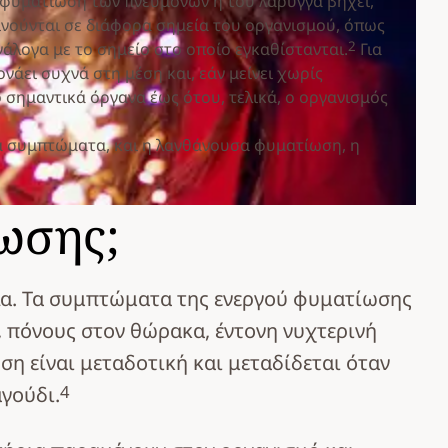
ε φυματίωση των πνευμόνων ή του λάρυγγα βήχει,
ινούνται σε διάφορα σημεία του οργανισμού, όπως
2
άλογα με το σημείο στο οποίο εγκαθίστανται.
Για
νάει συχνά στη μέση και, εάν μείνει χωρίς
ο σημαντικά όργανα έως ότου, τελικά, ο οργανισμός
τά συμπτώματα, και η λανθάνουσα φυματίωση, η
ωσης;
λα. Τα συμπτώματα της ενεργού φυματίωσης
 πόνους στον θώρακα, έντονη νυχτερινή
η είναι μεταδοτική και μεταδίδεται όταν
4
αγούδι.