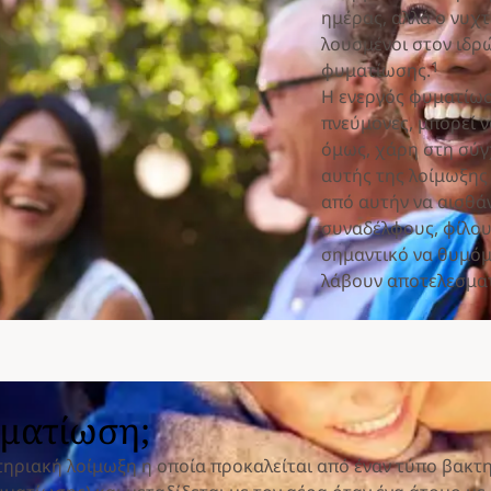
ημέρας, αλλά ο νυχ
λουσμένοι στον ιδρώ
1
φυματίωσης.
Η ενεργός φυματίωσ
πνεύμονες, μπορεί 
όμως, χάρη στη σύγχ
αυτής της λοίμωξης
από αυτήν να αισθάν
συναδέλφους, φίλου
σημαντικό να θυμόμ
λάβουν αποτελεσματ
φυματίωση;
τηριακή λοίμωξη η οποία προκαλείται από έναν τύπο βακτ