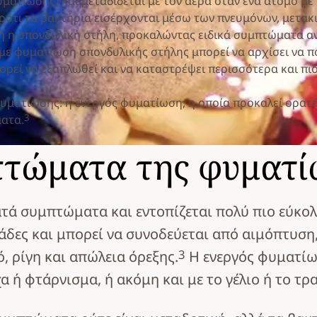
ματίωσης) και μεταδίδεται με τον αέρα όταν ένα άτομο μ
ότι τα βακτήρια εισέρχονται μέσω των πνευμόνων, μετακ
 ή η σπονδυλική στήλη, προκαλώντας ειδικά συμπτώματα αν
με φυματίωση σπονδυλικής στήλης μπορεί να αρχίσει να πο
ορεί να εξαπλωθεί και να καταστρέψει περισσότερα και πι
 φυματίωσης: η ενεργός φυματίωση, η οποία προκαλεί ορα
3
ματα.
μπτώματα της φυματί
ατά συμπτώματα και εντοπίζεται πολύ πιο εύκο
δες και μπορεί να συνοδεύεται από αιμόπτυση,
3
 ρίγη και απώλεια όρεξης.
Η ενεργός φυματίωσ
 ή φτάρνισμα, ή ακόμη και με το γέλιο ή το τρ