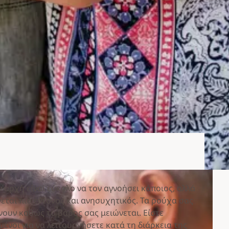
ν αρχή είναι εύκολο να τον αγνοήσει κάποιος, αλλά
εται πιο έντονος και ανησυχητικός. Τα ρούχα σας
νουν καθώς το βάρος σας μειώνεται. Είστε
νοι για να λειτουργήσετε κατά τη διάρκεια της