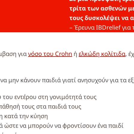
τρίτα των ασθενών μ
τους δυσκολέψει να 
– Έρευνα IBDrelief γι
έμβαση για
νόσο του Crohn
ή
ελκώδη κολίτιδα
, έ
α μην κάνουν παιδιά γιατί ανησυχούν για τα εξ
 του εντέρου στη γονιμότητά τους
πάθησή τους στα παιδιά τους
η κατά την κύηση
λά ώστε να μπορούν να φροντίσουν ένα παιδί